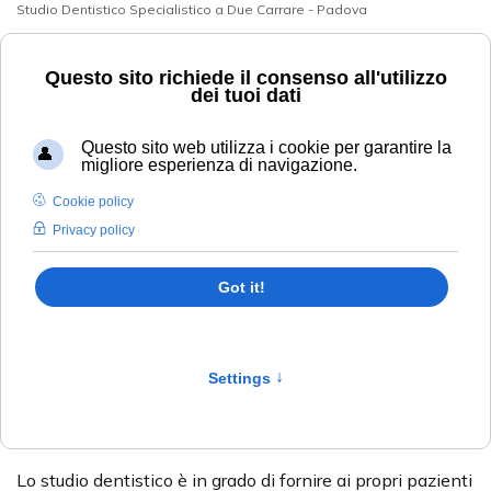
Studio Dentistico Specialistico a Due Carrare - Padova
+39 049 9125394
info@studiodentisticobarbera.it
Lo Studio
Uncategorised
Ci prendiamo cura del vostro sorriso !
Lo Studio Dentistico Specialistico Associato Mezzavia
del
dottor Massimo Barbera
si trova a
Due Carrare
(
Padova - Strada Battaglia ) in Via Mezzavia 115/d.
Lo studio dentistico è in grado di fornire ai propri pazienti