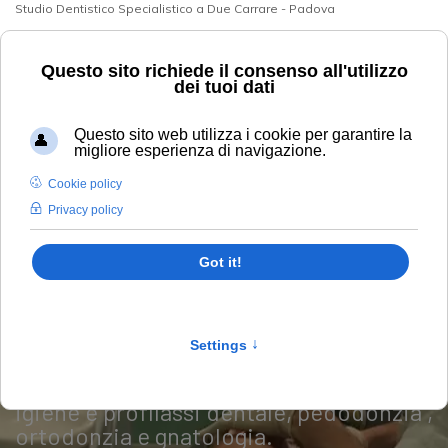
Studio Dentistico Specialistico a Due Carrare - Padova
+39 049 9125394
info@studiodentisticobarbera.it
Le Prestazioni
Lo studio dentistico è in grado di
fornire ai propri pazienti tutte le
specialità odontoiatriche quali
conservativa, parodontologia, estetica
dentale, protesi fissa e rimovibile,
chirurgia orale ed implantologica oltre
igiene e profilassi dentale, pedodonzia ,
ortodonzia e gnatologia.