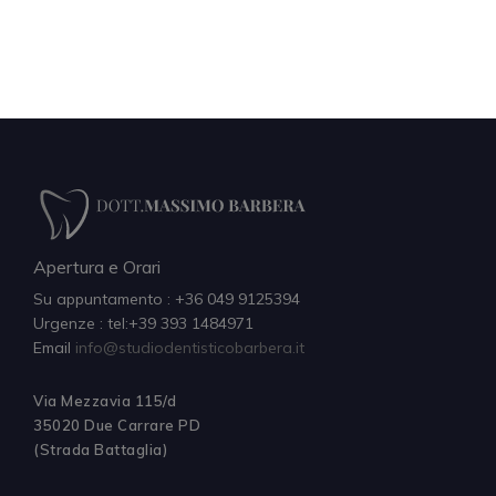
Apertura e Orari
Su appuntamento : +36 049 9125394
Urgenze : tel:+39 393 1484971
Email
info@studiodentisticobarbera.it
Via Mezzavia 115/d
35020 Due Carrare PD
(Strada Battaglia)