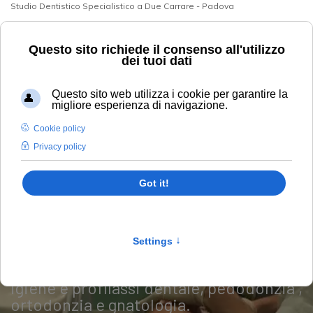
Studio Dentistico Specialistico a Due Carrare - Padova
+39 049 9125394
info@studiodentisticobarbera.it
Le Prestazioni
Lo studio dentistico è in grado di
fornire ai propri pazienti tutte le
specialità odontoiatriche quali
conservativa, parodontologia, estetica
dentale, protesi fissa e rimovibile,
chirurgia orale ed implantologica oltre
igiene e profilassi dentale, pedodonzia ,
ortodonzia e gnatologia.