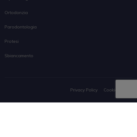
Ortodonzia
Parodontologia
Protesi
Sbiancamento
Privacy Policy
Cookies Policy