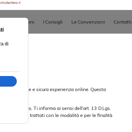
ticobarbera.it
Le Prestazioni
I Consigli
Le Convenzioni
Contatti
 la più potente e sicura esperienza online. Questa
 trattamento, Ti informa ai sensi dell’art. 13 D.Lgs.
ati saranno trattati con le modalità e per le finalità