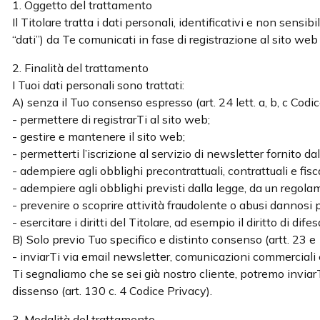
1. Oggetto del trattamento
Il Titolare tratta i dati personali, identificativi e non sensi
“dati”) da Te comunicati in fase di registrazione al sito web d
2. Finalità del trattamento
I Tuoi dati personali sono trattati:
A) senza il Tuo consenso espresso (art. 24 lett. a, b, c Codice
- permettere di registrarTi al sito web;
- gestire e mantenere il sito web;
- permetterti l’iscrizione al servizio di newsletter fornito da
- adempiere agli obblighi precontrattuali, contrattuali e fisc
- adempiere agli obblighi previsti dalla legge, da un regola
- prevenire o scoprire attività fraudolente o abusi dannosi p
- esercitare i diritti del Titolare, ad esempio il diritto di difes
B) Solo previo Tuo specifico e distinto consenso (artt. 23 e
- inviarTi via email newsletter, comunicazioni commerciali e/
Ti segnaliamo che se sei già nostro cliente, potremo inviarTi
dissenso (art. 130 c. 4 Codice Privacy).
3. Modalità del trattamento