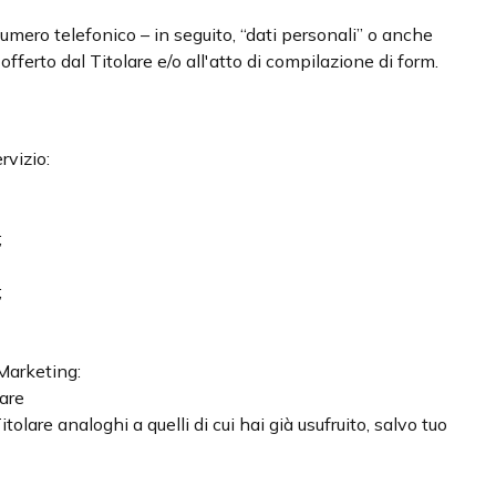
, numero telefonico – in seguito, “dati personali” o anche
 offerto dal Titolare e/o all'atto di compilazione di form.
rvizio:
;
;
 Marketing:
lare
lare analoghi a quelli di cui hai già usufruito, salvo tuo