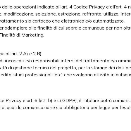
delle operazioni indicate all’art. 4 Codice Privacy e all’art. 4
 modificazione, selezione, estrazione, raffronto, utilizzo, in
a trattamento sia cartaceo che elettronico e/o automatizzato.
 per adempiere alle finalità di cui sopra e comunque per non olt
 Finalità di Marketing.
i all’art. 2.A) e 2.B):
à di incaricati e/o responsabili interni del trattamento e/o ammi
vità di gestione tecnica del progetto, per lo storage dei dati pe
redito, studi professionali, etc) che svolgono attività in outsour
 Privacy e art. 6 lett. b) e c) GDPR), il Titolare potrà comunicare
tti ai quali la comunicazione sia obbligatoria per legge per l’es