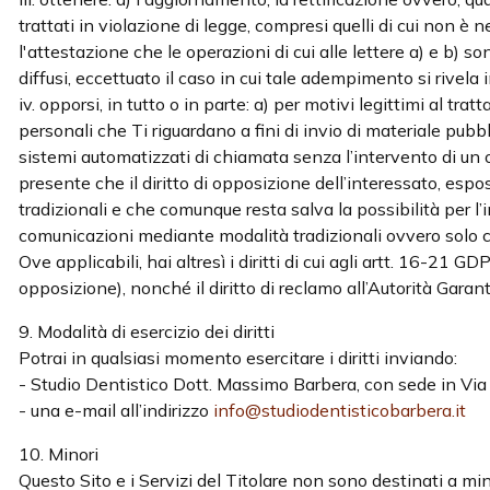
trattati in violazione di legge, compresi quelli di cui non è 
l'attestazione che le operazioni di cui alle lettere a) e b) s
diffusi, eccettuato il caso in cui tale adempimento si rivel
iv. opporsi, in tutto o in parte: a) per motivi legittimi al t
personali che Ti riguardano a fini di invio di materiale pub
sistemi automatizzati di chiamata senza l’intervento di un
presente che il diritto di opposizione dell’interessato, esp
tradizionali e che comunque resta salva la possibilità per l’i
comunicazioni mediante modalità tradizionali ovvero solo 
Ove applicabili, hai altresì i diritti di cui agli artt. 16-21 GDPR
opposizione), nonché il diritto di reclamo all’Autorità Garant
9. Modalità di esercizio dei diritti
Potrai in qualsiasi momento esercitare i diritti inviando:
- Studio Dentistico Dott. Massimo Barbera, con sede in Vi
- una e-mail all’indirizzo
info@studiodentisticobarbera.it
10. Minori
Questo Sito e i Servizi del Titolare non sono destinati a min