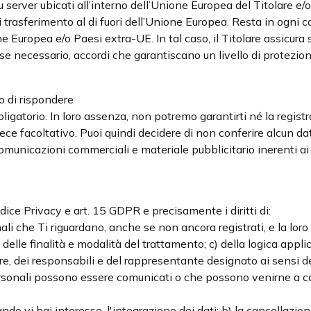
 server ubicati all’interno dell’Unione Europea del Titolare e
trasferimento al di fuori dell’Unione Europea. Resta in ogni ca
ne Europea e/o Paesi extra-UE. In tal caso, il Titolare assicura 
, se necessario, accordi che garantiscano un livello di protezi
o di rispondere
bbligatorio. In loro assenza, non potremo garantirti né la registra
è invece facoltativo. Puoi quindi decidere di non conferire alcun 
 comunicazioni commerciali e materiale pubblicitario inerenti ai 
 Codice Privacy e art. 15 GDPR e precisamente i diritti di:
li che Ti riguardano, anche se non ancora registrati, e la loro
 b) delle finalità e modalità del trattamento; c) della logica appl
tolare, dei responsabili e del rappresentante designato ai sensi
ti personali possono essere comunicati o che possono venirne a
uando vi hai interesse, l'integrazione dei dati; b) la cancellazi