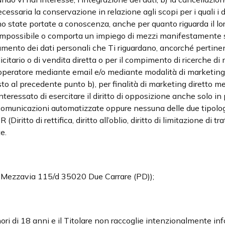
necessaria la conservazione in relazione agli scopi per i quali i 
ono state portate a conoscenza, anche per quanto riguarda il lor
a impossibile o comporta un impiego di mezzi manifestamente sp
rattamento dei dati personali che Ti riguardano, ancorché pertinen
blicitario o di vendita diretta o per il compimento di ricerche 
 operatore mediante email e/o mediante modalità di marketing 
osto al precedente punto b), per finalità di marketing diretto
nteressato di esercitare il diritto di opposizione anche solo in 
comunicazioni automatizzate oppure nessuna delle due tipolo
 (Diritto di rettifica, diritto all’oblio, diritto di limitazione di tr
e.
a Mezzavia 115/d 35020 Due Carrare (PD));
ori di 18 anni e il Titolare non raccoglie intenzionalmente info