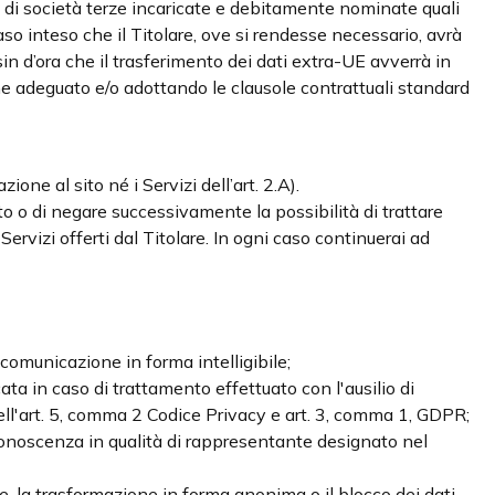
/o di società terze incaricate e debitamente nominate quali
so inteso che il Titolare, ove si rendesse necessario, avrà
sin d’ora che il trasferimento dei dati extra-UE avverrà in
one adeguato e/o adottando le clausole contrattuali standard
zione al sito né i Servizi dell’art. 2.A).
dato o di negare successivamente la possibilità di trattare
Servizi offerti dal Titolare. In ogni caso continuerai ad
 comunicazione in forma intelligibile;
icata in caso di trattamento effettuato con l'ausilio di
 dell'art. 5, comma 2 Codice Privacy e art. 3, comma 1, GDPR;
 conoscenza in qualità di rappresentante designato nel
one, la trasformazione in forma anonima o il blocco dei dati