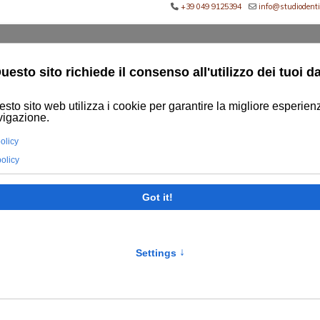
+39 049 9125394
info@studiodentis
Home
Lo Studio
Lo Staff
teggere la tua privacy e la tecnologia di sviluppo fornendoti
rbera.it e regola la raccolta e l'uso di dati.
zavia 115/d 35020 Due Carrare (PD), in qualità di titolare del
13 Regolamento UE n. 2016/679 (in seguito, “GDPR”) che i Tuoi d