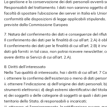
La gestione e la conservazione dei dati personali avverrà su
Responsabili del trattamento. I dati non saranno oggetto di 
facoltà di spostare l’ubicazione dei server in Italia e/o Unio
conformità alle disposizioni di legge applicabili stipulando
previste dalla Commissione Europea.
7. Natura del conferimento dei dati e conseguenze del rifiut
Il conferimento dei dati per le finalità di cui all’art. 2.A) è o
Il conferimento dei dati per le finalità di cui all’art. 2.B) 
dati già forniti: in tal caso, non potrai ricevere newsletter,
avere diritto ai Servizi di cui all’art. 2.A).
8. Diritti dell’interessato
Nella Tua qualità di interessato, hai i diritti di cui all’art. 7
i. ottenere la conferma dell'esistenza o meno di dati persona
ii. ottenere l'indicazione: a) dell'origine dei dati personali;
strumenti elettronici; d) degli estremi identificativi del ti
e) dei soggetti o delle categorie di soggetti ai quali i da
territorio dello Stato, di responsabili o incaricati;
iii. ottenere: a) l'aggiornamento, la rettificazione ovvero, q