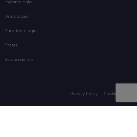
Implantologia
Ortodonzia
Parodontologia
Protesi
Sbiancamento
Privacy Policy
Cookies Policy