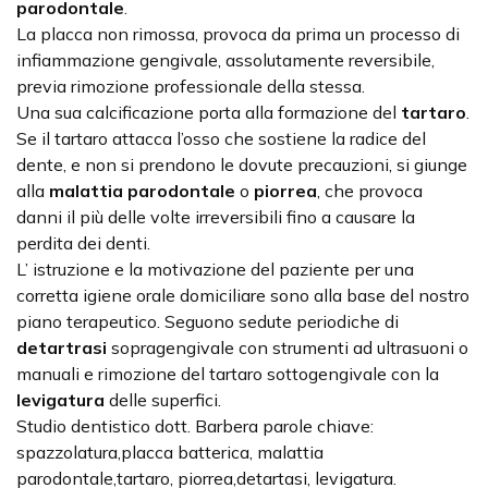
parodontale
.
La placca non rimossa, provoca da prima un processo di
infiammazione gengivale, assolutamente reversibile,
previa rimozione professionale della stessa.
Una sua calcificazione porta alla formazione del
tartaro
.
Se il tartaro attacca l’osso che sostiene la radice del
dente, e non si prendono le dovute precauzioni, si giunge
alla
malattia parodontale
o
piorrea
, che provoca
danni il più delle volte irreversibili fino a causare la
perdita dei denti.
L’ istruzione e la motivazione del paziente per una
corretta igiene orale domiciliare sono alla base del nostro
piano terapeutico. Seguono sedute periodiche di
detartrasi
sopragengivale con strumenti ad ultrasuoni o
manuali e rimozione del tartaro sottogengivale con la
levigatura
delle superfici.
Studio dentistico dott. Barbera parole chiave:
spazzolatura,placca batterica, malattia
parodontale,tartaro, piorrea,detartasi, levigatura.