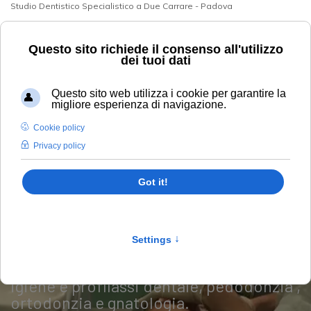
Studio Dentistico Specialistico a Due Carrare - Padova
+39 049 9125394
info@studiodentisticobarbera.it
Le Prestazioni
Lo studio dentistico è in grado di
fornire ai propri pazienti tutte le
specialità odontoiatriche quali
conservativa, parodontologia, estetica
dentale, protesi fissa e rimovibile,
chirurgia orale ed implantologica oltre
igiene e profilassi dentale, pedodonzia ,
ortodonzia e gnatologia.