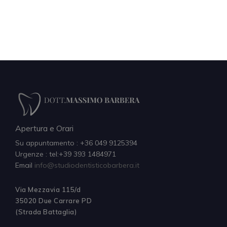
Apertura e Orari
Su appuntamento : +36 049 9125394
Urgenze : tel:+39 393 1484971
Email
info@studiodentisticobarbera.it
Via Mezzavia 115/d
35020 Due Carrare PD
(Strada Battaglia)