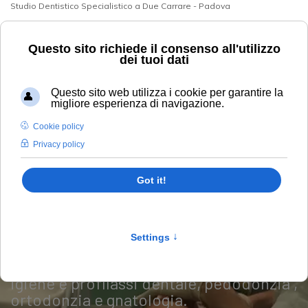
Studio Dentistico Specialistico a Due Carrare - Padova
+39 049 9125394
info@studiodentisticobarbera.it
Le Prestazioni
Lo studio dentistico è in grado di
fornire ai propri pazienti tutte le
specialità odontoiatriche quali
conservativa, parodontologia, estetica
dentale, protesi fissa e rimovibile,
chirurgia orale ed implantologica oltre
igiene e profilassi dentale, pedodonzia ,
ortodonzia e gnatologia.